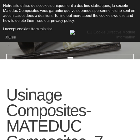
Notre site utilise des cookies uniquement à des fins statistiques, la société
Mateduc Composites vous garantie que vos données personnelles ne sont en
aucun cas cédées à des tiers. To find out more about the cookies we use and
how to delete them, see our
privacy policy
.
I accept cookies from this site.
Agree
ACCUEIL
Usinage
L'ENTREPRISE
Composites-
Qui sommes-nous ?
MATEDUC
Secteurs d'activités
Drones
Nautisme