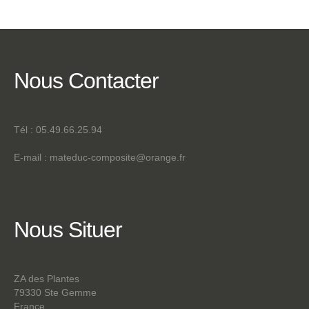
CONTACT
Nous
Contacter
Tél : 05.49.66.25.94
E-mail :
mateduc-composite@orange.fr
Nous
Situer
ZA des Plantes
79330 Ste Gemme
France