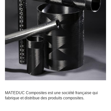
Industrie
Capacité de production
ACTIVITÉS
Usinage / Fraisage
Découpe / Finition
Conseils / Conception
MATIÈRES USINÉES
Fibre de Carbone
Fibre de Verre
Panneaux sandwichs Alu/mousse
Plastiques / Signalétiques
MATEDUC Composites est une société française qui
fabrique et distribue des produits composites.
RÉALISATIONS