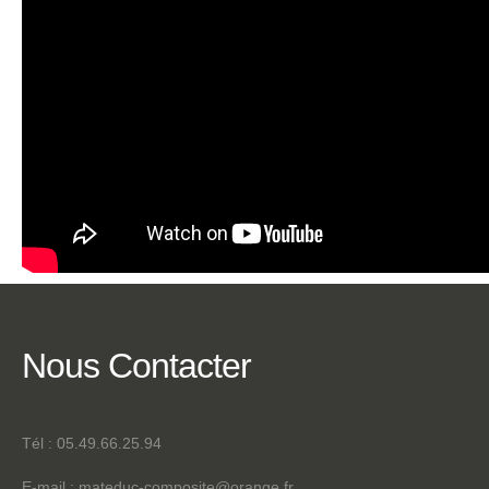
Nous
Contacter
Tél : 05.49.66.25.94
E-mail :
mateduc-composite@orange.fr