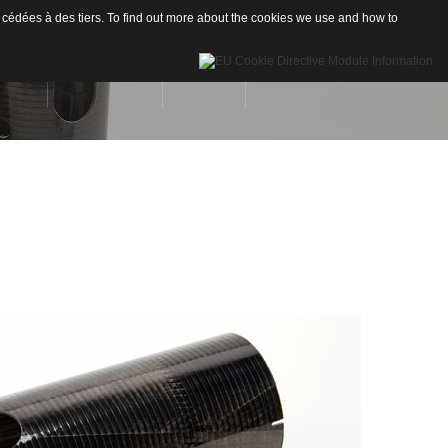
 cédées à des tiers. To find out more about the cookies we use and how to
INÉES
RÉALISATIONS
CONTACT
Drones
re de Carbone
Nautisme
re de Verre
Industrie
ion
neaux sandwichs Alu/mousse
stiques / Signalétiques