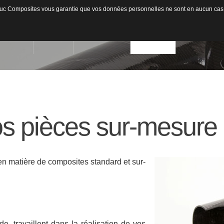
ateduc Composites vous garantie que vos données personnelles ne sont en aucun cas
ACCUEIL
L'ENTREPRISE
ACTIVITÉS
MATIÈRES US
Qui sommes-nous ?
Secteurs d'activités
os
pièces
sur-mesure
Usinage / Fraisage
Fib
Capacité de production
Découpe / Finition
Fib
Conseils / Concept
Pan
 en matière de composites standard et sur-
Pla
e, travaillent dans la réalisation de vos