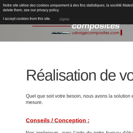
Notre site utilise des cookies uniquement à des fins statistiques, la société M
delete them, see our
privacy policy
.
I accept cookies from this site.
Agree
Réalisation
de
v
Quel que soit votre besoin, nous avons la solution
mesure.
Conseils / Conception :
Nos ingénieurs, avec l'aide de notre bureau d'étud