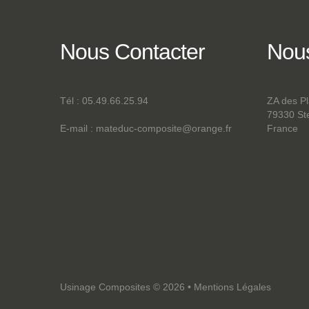
Nous
Contacter
Nou
Tél : 05.49.66.25.94
ZA des P
79330 S
E-mail :
mateduc-composite@orange.fr
France
Usinage Composites
©
2026
•
Mentions Légales