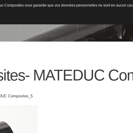
ateduc Composites vous garantie que vos données personnelles ne sont en aucun cas
ACCUEIL
L'ENTREPRISE
ACTIVITÉS
MATIÈRES US
Qui sommes-nous ?
Secteurs d'activités
ites-
MATEDUC
Com
Usinage / Fraisage
Fib
Capacité de production
Découpe / Finition
Fib
Conseils / Concept
Pan
Pla
DUC Composites_5