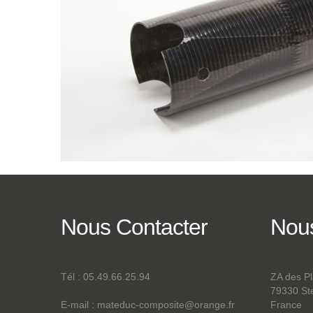
Nous
Contacter
Nou
Tél : 05.49.66.25.94
ZA des P
79330 S
E-mail :
mateduc-composite@orange.fr
France