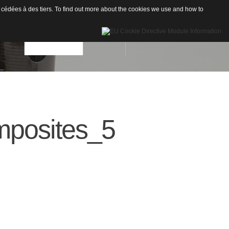
 cédées à des tiers. To find out more about the cookies we use and how to
INÉES
RÉALISATIONS
CONTACT
Drones
posites_5
re de Carbone
Nautisme
re de Verre
Industrie
ion
neaux sandwichs Alu/mousse
stiques / Signalétiques