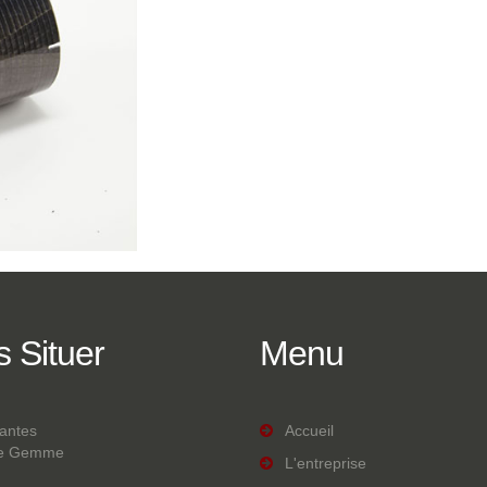
s
Situer
Menu
lantes
Accueil
te Gemme
L'entreprise