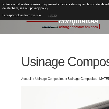
Notre site utilise des cookies uniquement à des fins statistiques, la société M
delete them, see our
privacy policy
.
I accept cookies from this site.
Agree
Usinage
Compos
Accueil
»
Usinage Composites
» Usinage Composites- MATE