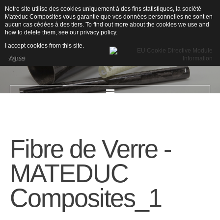
Notre site utilise des cookies uniquement à des fins statistiques, la société
Mateduc Composites vous garantie que vos données personnelles ne sont en
aucun cas cédées à des tiers. To find out more about the cookies we use and
how to delete them, see our
privacy policy
.
I accept cookies from this site.
Agree
ACCUEIL
Fibre
de
Verre
-
L'ENTREPRISE
MATEDUC
Qui sommes-nous ?
Composites_1
Secteurs d'activités
Drones
Nautisme